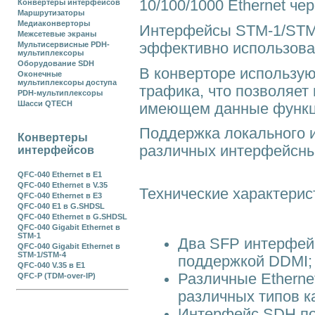
10/100/1000 Ethernet ч
Конвертеры интерфейсов
Маршрутизаторы
Медиаконверторы
Интерфейсы STM-1/STM-
Межсетевые экраны
эффективно использоват
Мультисервисные PDH-
мультиплексоры
Оборудование SDH
В конверторе использую
Оконечные
мультиплексоры доступа
трафика, что позволяет
PDH-мультиплексоры
Шасси QTECH
имеющем данные функц
Поддержка локального и
Конвертеры
различных интерфейсных
интерфейсов
QFC-040 Ethernet в Е1
QFC-040 Ethernet в V.35
Технические характерис
QFC-040 Ethernet в E3
QFC-040 E1 в G.SHDSL
QFC-040 Ethernet в G.SHDSL
QFC-040 Gigabit Ethernet в
STM-1
Два SFP интерфейс
QFC-040 Gigabit Ethernet в
STM-1/STM-4
поддержкой DDMI;
QFC-040 V.35 в E1
Различные Etherne
QFC-P (TDM-over-IP)
различных типов ка
Интерфейс SDH по