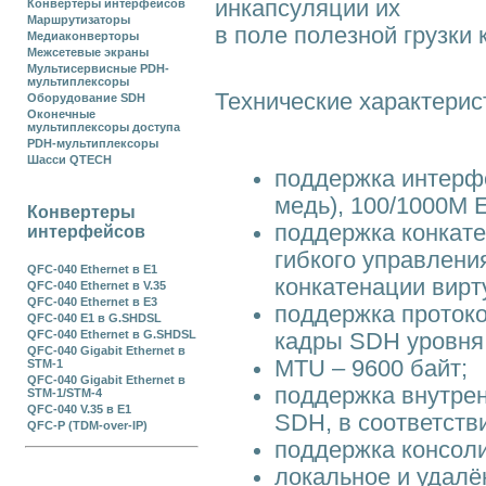
инкапсуляции их
Конвертеры интерфейсов
Маршрутизаторы
в поле полезной грузки
Медиаконверторы
Межсетевые экраны
Мультисервисные PDH-
мультиплексоры
Технические характерис
Оборудование SDH
Оконечные
мультиплексоры доступа
PDH-мультиплексоры
Шасси QTECH
поддержка интерф
медь), 100/1000M E
Конвертеры
поддержка конкате
интерфейсов
гибкого управлени
QFC-040 Ethernet в Е1
конкатенации вирт
QFC-040 Ethernet в V.35
QFC-040 Ethernet в E3
поддержка протоко
QFC-040 E1 в G.SHDSL
QFC-040 Ethernet в G.SHDSL
кадры SDH уровня
QFC-040 Gigabit Ethernet в
MTU – 9600 байт;
STM-1
QFC-040 Gigabit Ethernet в
поддержка внутрен
STM-1/STM-4
QFC-040 V.35 в E1
SDH, в соответств
QFC-P (TDM-over-IP)
поддержка консол
локальное и удалё