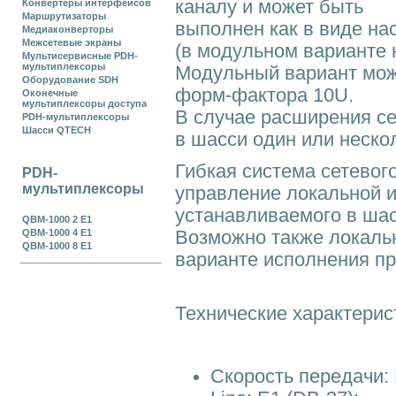
каналу и может быть
Конвертеры интерфейсов
Маршрутизаторы
выполнен как в виде на
Медиаконверторы
Межсетевые экраны
(в модульном варианте 
Мультисервисные PDH-
мультиплексоры
Модульный вариант мож
Оборудование SDH
форм-фактора 10U.
Оконечные
мультиплексоры доступа
В случае расширения се
PDH-мультиплексоры
Шасси QTECH
в шасси один или неско
Гибкая система сетево
PDH-
мультиплексоры
управление локальной и
устанавливаемого в шас
QBM-1000 2 E1
Возможно также локаль
QBM-1000 4 Е1
QBM-1000 8 E1
варианте исполнения п
Технические характерис
Скорость передачи: N