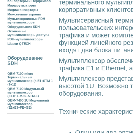
терминального мультип
Конвертеры интерфейсов
Маршрутизаторы
корпоративных клиентов
Медиаконверторы
Межсетевые экраны
Мультисервисный терми
Мультисервисные PDH-
мультиплексоры
пользовательских инте
Оборудование SDH
Оконечные
трафика и может компл
мультиплексоры доступа
PDH-мультиплексоры
функцией линейного рез
Шасси QTECH
входят два блока питан
Оборудование
Мультиплексор обеспеч
SDH
трафика Е1 и Ethernet, а
QBM-7100 micro
Мультиплексор представ
Терминальный
мультиплексор (4 E1+STM-1
(1+1))
высотой 1U. Возможно 
QBM-7100 Модульный
оборудования.
мультиплексор
(E1+F1+V.35+STM-1)
QBM-7400 1U Модульный
мультиплексор
(E1+E3+FE+GE)
Технические характерис
Один или два опт