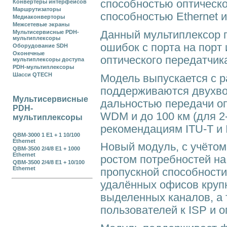
способностью оптическо
Конвертеры интерфейсов
Маршрутизаторы
способностью Ethernet ин
Медиаконверторы
Межсетевые экраны
Данный мультиплексор п
Мультисервисные PDH-
мультиплексоры
ошибок с порта на порт 
Оборудование SDH
Оконечные
оптического передатчика
мультиплексоры доступа
PDH-мультиплексоры
Шасси QTECH
Модель выпускается с 
поддерживаются двухво
Мультисервисные
дальностью передачи оп
PDH-
WDM и до 100 км (для 2
мультиплексоры
рекомендациям ITU-T и 
QBM-3000 1 E1 + 1 10/100
Ethernet
Новый модуль, с учётом
QBM-3500 2/4/8 E1 + 1000
Ethernet
ростом потребностей н
QBM-3500 2/4/8 E1 + 10/100
Ethernet
пропускной способност
удалённых офисов круп
выделенных каналов, а
пользователей к ISP и 