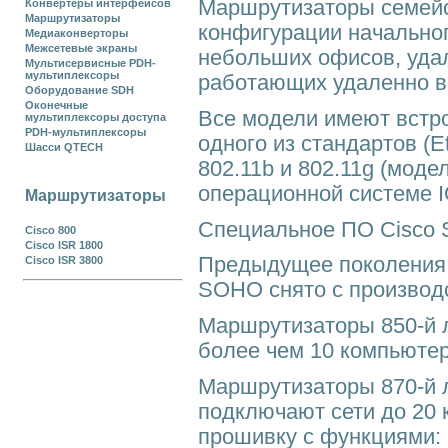
М
аршрутизаторы семейс
Конвертеры интерфейсов
Маршрутизаторы
конфигурации начальног
Медиаконверторы
Межсетевые экраны
небольших офисов, уда
Мультисервисные PDH-
мультиплексоры
работающих удаленно в 
Оборудование SDH
Оконечные
Все модели имеют встр
мультиплексоры доступа
PDH-мультиплексоры
одного из стандартов (
Шасси QTECH
802.11b и 802.11g (мод
операционной системе I
Маршрутизаторы
Специальное ПО Cisco 
Cisco 800
Cisco ISR 1800
Предыдущее поколения 
Cisco ISR 3800
SOHO снято с производс
Маршрутизаторы 850-й 
более чем 10 компьютер
Маршрутизаторы 870-й 
подключают сети до 20
прошивку с функциями: